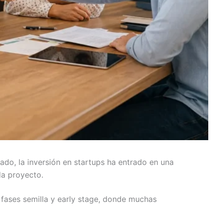
do, la inversión en startups ha entrado en una
da proyecto.
fases semilla y early stage, donde muchas