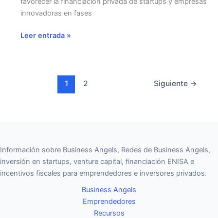
favorecer la financiación privada de startups y empresas
innovadoras en fases
Incentivos
Leer entrada »
fiscales
para
Business
Angels
1
2
Siguiente
→
en
el
IRPF
Información sobre Business Angels, Redes de Business Angels,
inversión en startups, venture capital, financiación ENISA e
incentivos fiscales para emprendedores e inversores privados.
Business Angels
Emprendedores
Recursos