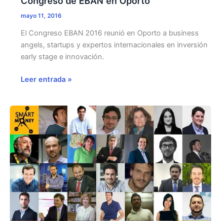
Congreso de EBAN en Oporto
mayo 11, 2016
El Congreso EBAN 2016 reunió en Oporto a business
angels, startups y expertos internacionales en inversión
early stage e innovación.
Congreso
Leer entrada »
de
EBAN
en
Oporto