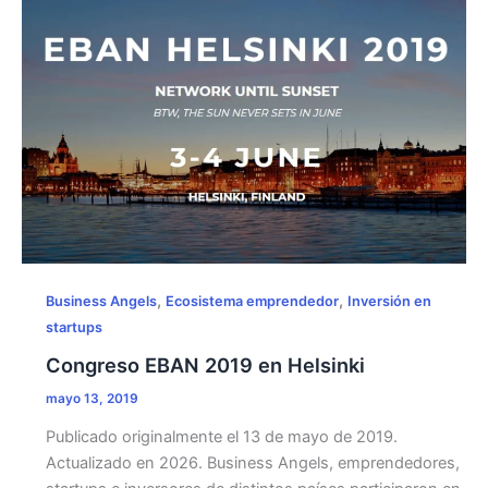
Redes
de
Business
Angels
en
España
,
,
Business Angels
Ecosistema emprendedor
Inversión en
startups
Congreso EBAN 2019 en Helsinki
mayo 13, 2019
Publicado originalmente el 13 de mayo de 2019.
Actualizado en 2026. Business Angels, emprendedores,