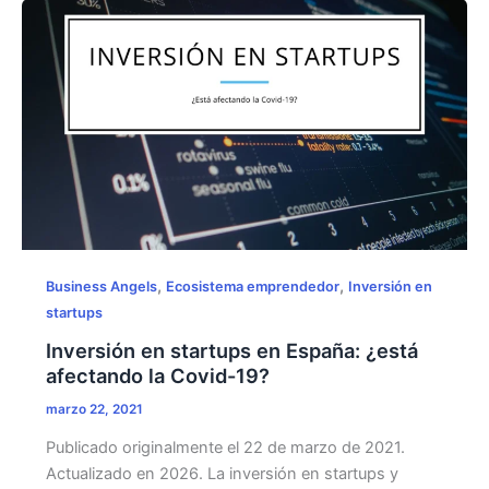
España
en
2026:
más
oportunidades,
pero
también
más
exigencia
,
,
Business Angels
Ecosistema emprendedor
Inversión en
startups
Inversión en startups en España: ¿está
afectando la Covid-19?
marzo 22, 2021
Publicado originalmente el 22 de marzo de 2021.
Actualizado en 2026. La inversión en startups y