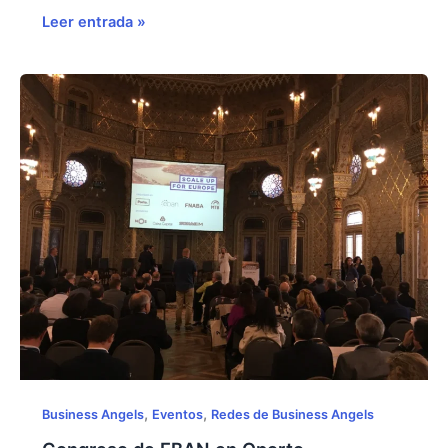
España
Leer entrada »
acogerá
el
Congreso
Anual
de
EBAN
en
Málaga
,
,
Business Angels
Eventos
Redes de Business Angels