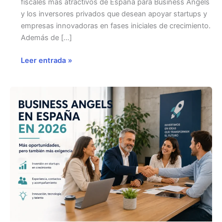
fiscales más atractivos de España para Business Angels
y los inversores privados que desean apoyar startups y
empresas innovadoras en fases iniciales de crecimiento.
Además de […]
Incentivos
Leer entrada »
fiscales
para
Business
Angels
en
Galicia:
guía
esencial
para
invertir
en
startups