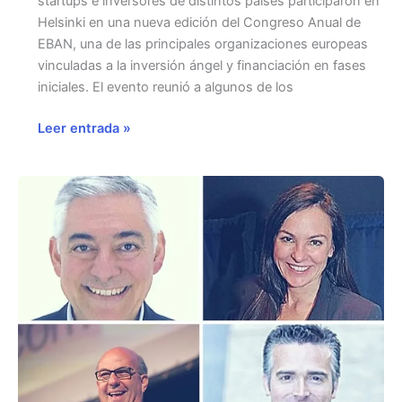
startups e inversores de distintos países participaron en
Helsinki en una nueva edición del Congreso Anual de
EBAN, una de las principales organizaciones europeas
vinculadas a la inversión ángel y financiación en fases
iniciales. El evento reunió a algunos de los
Congreso
Leer entrada »
EBAN
2019
en
Helsinki