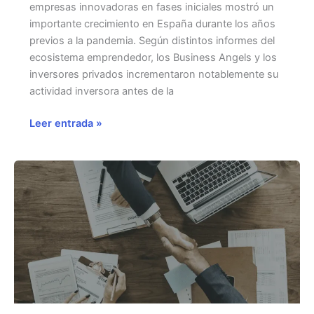
empresas innovadoras en fases iniciales mostró un
importante crecimiento en España durante los años
previos a la pandemia. Según distintos informes del
ecosistema emprendedor, los Business Angels y los
inversores privados incrementaron notablemente su
actividad inversora antes de la
Inversión
Leer entrada »
en
startups
en
España:
¿está
afectando
la
Covid-
19?